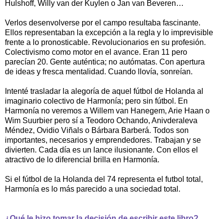
Hulshoff, Willy van der Kuylen o Jan van Beveren…
Verlos desenvolverse por el campo resultaba fascinante.
Ellos representaban la excepción a la regla y lo imprevisible
frente a lo pronosticable. Revolucionarios en su profesión.
Colectivismo como motor en el avance. Eran 11 pero
parecían 20. Gente auténtica; no autómatas. Con apertura
de ideas y fresca mentalidad. Cuando llovía, sonreían.
Intenté trasladar la alegoría de aquel fútbol de Holanda al
imaginario colectivo de Harmonía; pero sin fútbol. En
Harmonía no veremos a Willem van Hanegem, Arie Haan o
Wim Suurbier pero sí a Teodoro Ochando, Anivderaleva
Méndez, Ovidio Viñals o Bárbara Barberá. Todos son
importantes, necesarios y emprendedores. Trabajan y se
divierten. Cada día es un lance ilusionante. Con ellos el
atractivo de lo diferencial brilla en Harmonía.
Si el fútbol de la Holanda del 74 representa el futbol total,
Harmonía es lo más parecido a una sociedad total.
¿Qué le hizo tomar la decisión de escribir este libro?