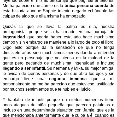
leyendo sobre el mismo personaje que páginas anteriores.
Me ha parecido que Jamie es la
única persona cuerda
de
esta historia aunque Sophie intente negarlo echándole las
culpas de algo que ella misma ha empezado.
Quizás la que se lleva la palma es ella, nuestra
protagonista, porque se la ha creado en una burbuja de
ingenuidad
que podría haber estallado hace muchísimo
tiempo y sin embargo se mantiene a lo largo de todo el libro.
Digo esto porque da la sensación de que no tenga
diecisiete años sino muchísimos menos dando a entender
que es un personaje que no piensa en la maldad de la
gente pero pecando de muchísima ingenuidad e incluso
llegando a ser infantil
. Su hermana y Mika, su mejor amiga,
le avisan de ciertas personas y de que abra los ojos y sin
embargo tiene una
ceguera inmensa
que a mí
personalmente no me ha parecido que estuviese justificada
por muchos sentimientos que te nublen el juicio.
Y hablaba de infantil porque en ciertos momentos tiene
unos ataques de niña pequeña que parecen pataletas e
incluso en una determinada situación con Jamie, que es la
que mencionaba anteriormente que le culpa a él cuando es