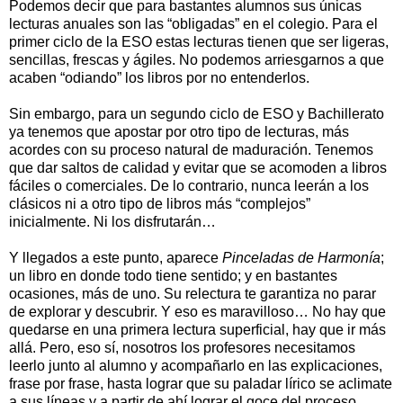
Podemos decir que para bastantes alumnos sus únicas
lecturas anuales son las “obligadas” en el colegio. Para el
primer ciclo de la ESO estas lecturas tienen que ser ligeras,
sencillas, frescas y ágiles. No podemos arriesgarnos a que
acaben “odiando” los libros por no entenderlos.
Sin embargo, para un segundo ciclo de ESO y Bachillerato
ya tenemos que apostar por otro tipo de lecturas, más
acordes con su proceso natural de maduración. Tenemos
que dar saltos de calidad y evitar que se acomoden a libros
fáciles o comerciales. De lo contrario, nunca leerán a los
clásicos ni a otro tipo de libros más “complejos”
inicialmente. Ni los disfrutarán…
Y llegados a este punto, aparece
Pinceladas de Harmonía
;
un libro en donde todo tiene sentido; y en bastantes
ocasiones, más de uno. Su relectura te garantiza no parar
de explorar y descubrir. Y eso es maravilloso… No hay que
quedarse en una primera lectura superficial, hay que ir más
allá. Pero, eso sí, nosotros los profesores necesitamos
leerlo junto al alumno y acompañarlo en las explicaciones,
frase por frase, hasta lograr que su paladar lírico se aclimate
a sus líneas y a partir de ahí lograr el goce del proceso