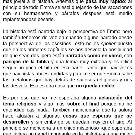
más jovial a la historia. Además que
pasa muy rápido
: al
principio de todo Emma se está quejando de las vacaciones
con su hermanastro y párrafos después está medio
replanteándose besarle.
La historia está narrada bajo la perspectiva de Emma pero
también tenemos de vez en cuando alguno narrado desde
la perspectiva de los asesinos -esto no es
spoiler
puesto
que en los primeros capítulos se nos desvela la posibilidad
de que sean dos- pero están
narrados como en verso
, con
pasajes de la biblia
y una forma muy extraña y es difícil
seguir un poco el hilo en esa parte. Tanto que hay veces
que hay pistas ahí escondidas y parece ser que Emma sabe
las metáforas que hay detrás de sucesos religiosos y nos
las desvela. Eso es otra cosa que
no queda creíble
.
Es por eso que yo me esperaba alguna
aclaración del
tema religioso
y algo más
sobre el final
porque no he
entendido casi nada. También mencionaría que la autora
hace alusión a algunas
cosas que esperas que se
desarrollen
y sin embargo se quedan muy en el aire. Al
principio se menciona a un chico misterioso -que esperaba
que tuviera un papel importante en la historia- y a una mujer